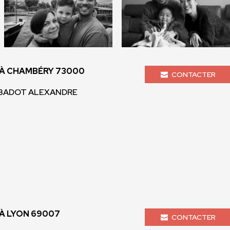
À CHAMBÉRY 73000
CONTACTER
- BADOT ALEXANDRE
À LYON 69007
CONTACTER