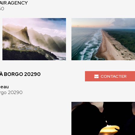
 AIR AGENCY
50
À BORGO 20290
CONTACTER
Beau
orgo 20290