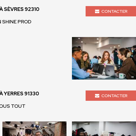
 SÈVRES 92310
CONTACTER
N SHINE PROD
 YERRES 91330
CONTACTER
INOUS TOUT