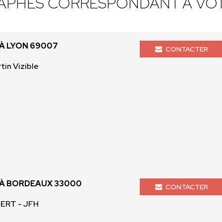
APHES CORRESPONDANT À VOT
À LYON 69007
CONTACTER
tin Vizible
À BORDEAUX 33000
CONTACTER
BERT - JFH