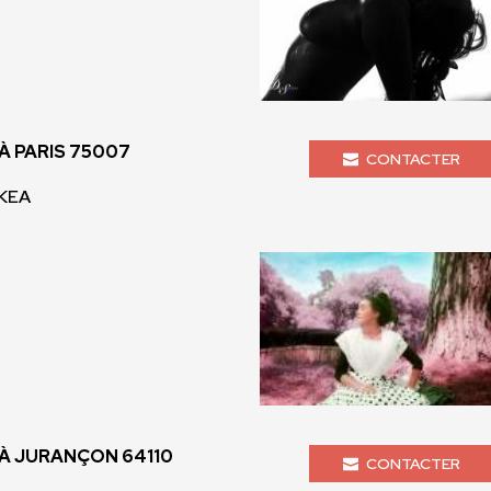
 PARIS 75007
CONTACTER
 KEA
À JURANÇON 64110
CONTACTER