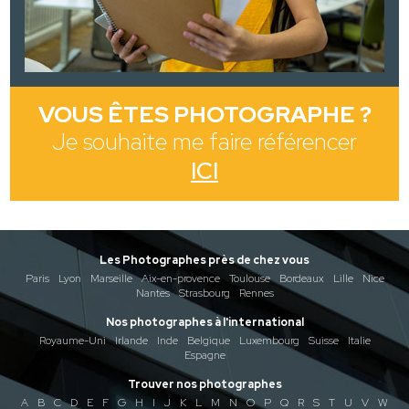
VOUS ÊTES PHOTOGRAPHE ?
Je souhaite me faire référencer
ICI
Les Photographes près de chez vous
Paris
Lyon
Marseille
Aix-en-provence
Toulouse
Bordeaux
Lille
Nice
Nantes
Strasbourg
Rennes
Nos photographes à l'international
Royaume-Uni
Irlande
Inde
Belgique
Luxembourg
Suisse
Italie
Espagne
Trouver nos photographes
A
B
C
D
E
F
G
H
I
J
K
L
M
N
O
P
Q
R
S
T
U
V
W