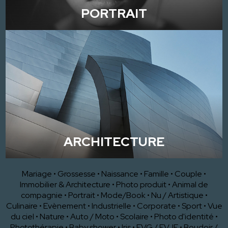
PORTRAIT
ARCHITECTURE
Mariage
•
Grossesse
•
Naissance
•
Famille
•
Couple
•
Immobilier & Architecture
•
Photo produit
•
Animal de
compagnie
•
Portrait
•
Mode/Book
•
Nu / Artistique
•
Culinaire
•
Evènement
•
Industrielle
•
Corporate
•
Sport
•
Vue
du ciel
•
Nature
•
Auto / Moto
•
Scolaire
•
Photo d'identité
•
Photothérapie
•
Baby shower
•
Iris
•
EVG / EVJF
•
Boudoir /